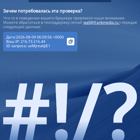
Зачем потребовалась эта проверка?
Что-то в поведении вашего браузера привлекло наше внимание.
Можете обратиться в техподдержку (email:
wall@frankmedia.ru
) передав
следующие данные:
Дата:2026-08-09 06:59:56 +0000
Ваш IP:
216.73.216.44
ID запроса:
uxMjreakJiE1