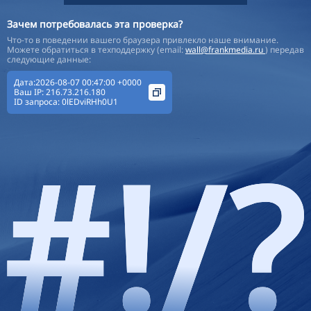
Зачем потребовалась эта проверка?
Что-то в поведении вашего браузера привлекло наше внимание.
Можете обратиться в техподдержку (email:
wall@frankmedia.ru
) передав
следующие данные:
Дата:2026-08-07 00:47:00 +0000
Ваш IP:
216.73.216.180
ID запроса:
0lEDviRHh0U1