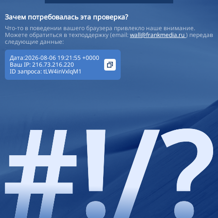
Зачем потребовалась эта проверка?
Что-то в поведении вашего браузера привлекло наше внимание.
Можете обратиться в техподдержку (email:
wall@frankmedia.ru
) передав
следующие данные:
Дата:2026-08-06 19:21:55 +0000
Ваш IP:
216.73.216.220
ID запроса:
tLW4inVxlqM1