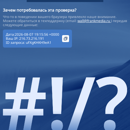
Зачем потребовалась эта проверка?
Что-то в поведении вашего браузера привлекло наше внимание.
Можете обратиться в техподдержку (email:
wall@frankmedia.ru
) передав
следующие данные:
Дата:2026-08-07 19:15:56 +0000
Ваш IP:
216.73.216.191
ID запроса:
uFXgKHKH9eA1