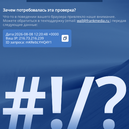
Зачем потребовалась эта проверка?
Что-то в поведении вашего браузера привлекло наше внимание.
Можете обратиться в техподдержку (email:
wall@frankmedia.ru
) передав
следующие данные:
Дата:2026-08-08 12:20:48 +0000
Ваш IP:
216.73.216.239
ID запроса:
mKRebLYHQ4Y1