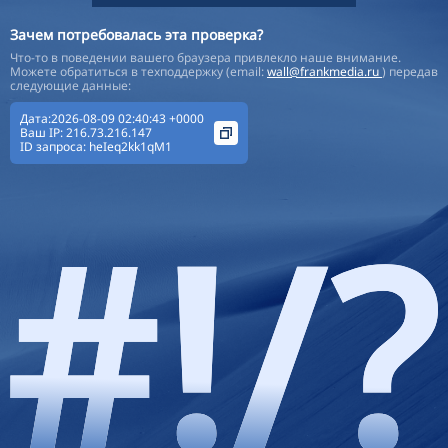
Зачем потребовалась эта проверка?
Что-то в поведении вашего браузера привлекло наше внимание.
Можете обратиться в техподдержку (email:
wall@frankmedia.ru
) передав
следующие данные:
Дата:2026-08-09 02:40:43 +0000
Ваш IP:
216.73.216.147
ID запроса:
heIeq2kk1qM1