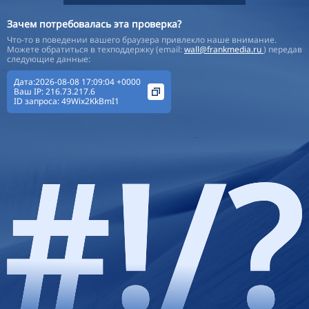
Зачем потребовалась эта проверка?
Что-то в поведении вашего браузера привлекло наше внимание.
Можете обратиться в техподдержку (email:
wall@frankmedia.ru
) передав
следующие данные:
Дата:2026-08-08 17:09:04 +0000
Ваш IP:
216.73.217.6
ID запроса:
49Wix2KkBmI1