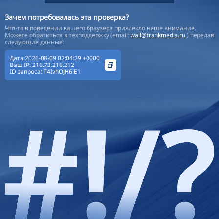
Зачем потребовалась эта проверка?
Что-то в поведении вашего браузера привлекло наше внимание.
Можете обратиться в техподдержку (email:
wall@frankmedia.ru
) передав
следующие данные:
Дата:2026-08-09 02:04:29 +0000
Ваш IP:
216.73.216.212
ID запроса:
T4IvhOJH6iE1