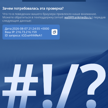
Зачем потребовалась эта проверка?
Что-то в поведении вашего браузера привлекло наше внимание.
Можете обратиться в техподдержку (email:
wall@frankmedia.ru
) передав
следующие данные:
Дата:2026-08-07 21:24:55 +0000
Ваш IP:
216.73.216.159
ID запроса:
tOZxaHhNReA1