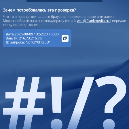
Зачем потребовалась эта проверка?
Что-то в поведении вашего браузера привлекло наше внимание.
Можете обратиться в техподдержку (email:
wall@frankmedia.ru
) передав
следующие данные:
Дата:2026-08-09 13:52:23 +0000
Ваш IP:
216.73.216.76
ID запроса:
NqT6JY0HUuQ1