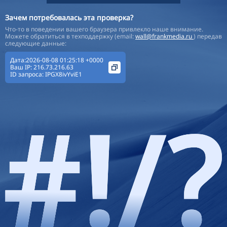
Зачем потребовалась эта проверка?
Что-то в поведении вашего браузера привлекло наше внимание.
Можете обратиться в техподдержку (email:
wall@frankmedia.ru
) передав
следующие данные:
Дата:2026-08-08 01:25:18 +0000
Ваш IP:
216.73.216.63
ID запроса:
IPGX8ivYviE1