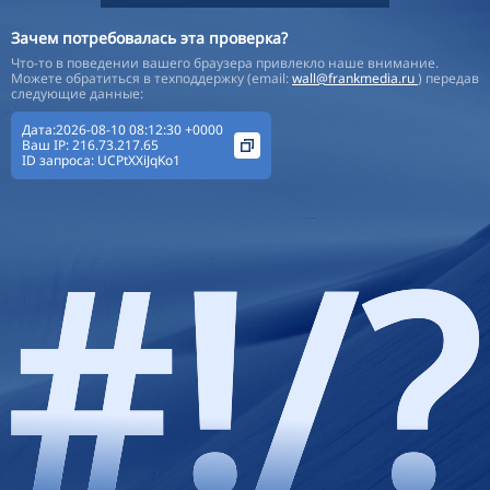
Зачем потребовалась эта проверка?
Что-то в поведении вашего браузера привлекло наше внимание.
Можете обратиться в техподдержку (email:
wall@frankmedia.ru
) передав
следующие данные:
Дата:2026-08-10 08:12:30 +0000
Ваш IP:
216.73.217.65
ID запроса:
UCPtXXiJqKo1