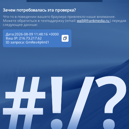
Зачем потребовалась эта проверка?
Что-то в поведении вашего браузера привлекло наше внимание.
Можете обратиться в техподдержку (email:
wall@frankmedia.ru
) передав
следующие данные:
Дата:2026-08-09 11:48:16 +0000
Ваш IP:
216.73.217.62
ID запроса:
GmRes4iJ4mI1