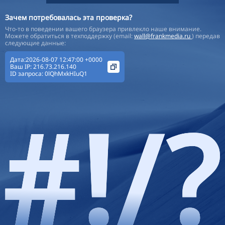
Зачем потребовалась эта проверка?
Что-то в поведении вашего браузера привлекло наше внимание.
Можете обратиться в техподдержку (email:
wall@frankmedia.ru
) передав
следующие данные:
Дата:2026-08-07 12:47:00 +0000
Ваш IP:
216.73.216.140
ID запроса:
0lQhMxkHIuQ1