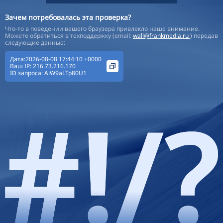
Зачем потребовалась эта проверка?
Что-то в поведении вашего браузера привлекло наше внимание.
Можете обратиться в техподдержку (email:
wall@frankmedia.ru
) передав
следующие данные:
Дата:2026-08-08 17:44:10 +0000
Ваш IP:
216.73.216.170
ID запроса:
AiW9aLTp80U1