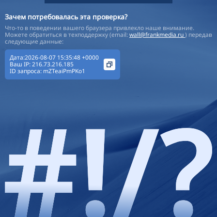
Зачем потребовалась эта проверка?
Что-то в поведении вашего браузера привлекло наше внимание.
Можете обратиться в техподдержку (email:
wall@frankmedia.ru
) передав
следующие данные:
Дата:2026-08-07 15:35:48 +0000
Ваш IP:
216.73.216.185
ID запроса:
mZTeaiPmPKo1