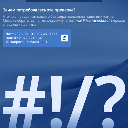
Зачем потребовалась эта проверка?
Что-то в поведении вашего браузера привлекло наше внимание.
Можете обратиться в техподдержку (email:
wall@frankmedia.ru
) передав
следующие данные:
Дата:2026-08-10 10:07:47 +0000
Ваш IP:
216.73.216.248
ID запроса:
l7RwIAvH9iE1