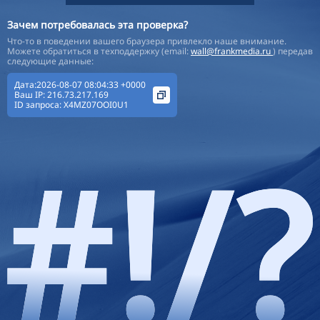
Зачем потребовалась эта проверка?
Что-то в поведении вашего браузера привлекло наше внимание.
Можете обратиться в техподдержку (email:
wall@frankmedia.ru
) передав
следующие данные:
Дата:2026-08-07 08:04:33 +0000
Ваш IP:
216.73.217.169
ID запроса:
X4MZ07OOI0U1