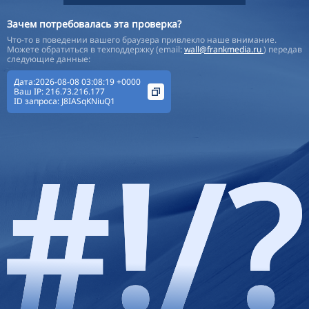
Зачем потребовалась эта проверка?
Что-то в поведении вашего браузера привлекло наше внимание.
Можете обратиться в техподдержку (email:
wall@frankmedia.ru
) передав
следующие данные:
Дата:2026-08-08 03:08:19 +0000
Ваш IP:
216.73.216.177
ID запроса:
J8IASqKNiuQ1