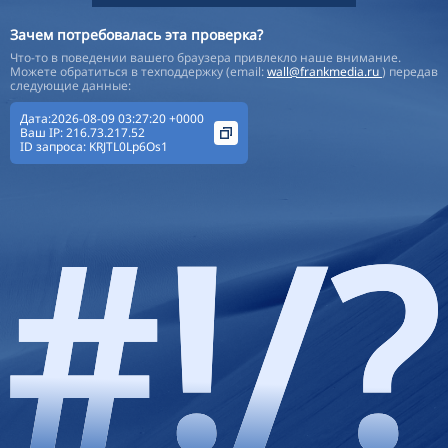
Зачем потребовалась эта проверка?
Что-то в поведении вашего браузера привлекло наше внимание.
Можете обратиться в техподдержку (email:
wall@frankmedia.ru
) передав
следующие данные:
Дата:2026-08-09 03:27:20 +0000
Ваш IP:
216.73.217.52
ID запроса:
KRJTL0Lp6Os1