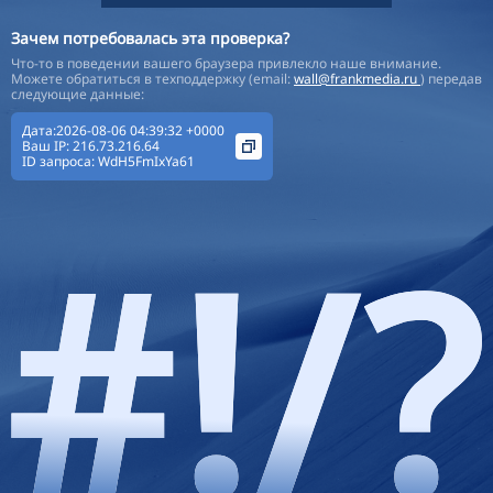
Зачем потребовалась эта проверка?
Что-то в поведении вашего браузера привлекло наше внимание.
Можете обратиться в техподдержку (email:
wall@frankmedia.ru
) передав
следующие данные:
Дата:2026-08-06 04:39:32 +0000
Ваш IP:
216.73.216.64
ID запроса:
WdH5FmIxYa61