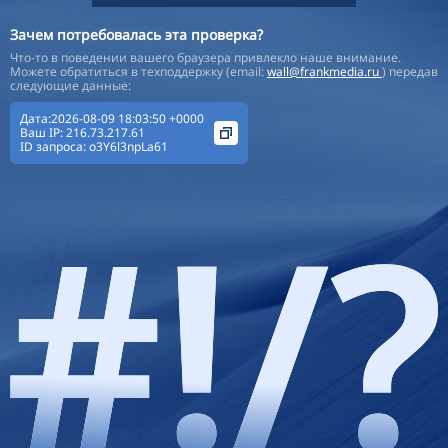
Зачем потребовалась эта проверка?
Что-то в поведении вашего браузера привлекло наше внимание.
Можете обратиться в техподдержку (email:
wall@frankmedia.ru
) передав
следующие данные:
Дата:2026-08-09 18:03:50 +0000
Ваш IP:
216.73.217.61
ID запроса:
o3Y6l3npLa61