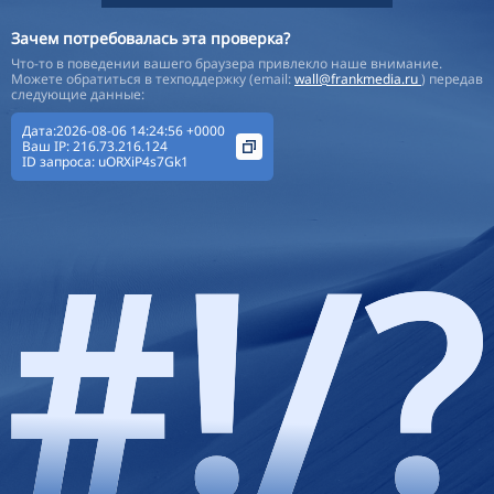
Зачем потребовалась эта проверка?
Что-то в поведении вашего браузера привлекло наше внимание.
Можете обратиться в техподдержку (email:
wall@frankmedia.ru
) передав
следующие данные:
Дата:2026-08-06 14:24:56 +0000
Ваш IP:
216.73.216.124
ID запроса:
uORXiP4s7Gk1