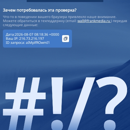
Зачем потребовалась эта проверка?
Что-то в поведении вашего браузера привлекло наше внимание.
Можете обратиться в техподдержку (email:
wall@frankmedia.ru
) передав
следующие данные:
Дата:2026-08-07 08:18:36 +0000
Ваш IP:
216.73.216.197
ID запроса:
aIMplfROwmI1