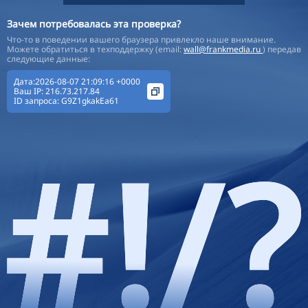
Зачем потребовалась эта проверка?
Что-то в поведении вашего браузера привлекло наше внимание.
Можете обратиться в техподдержку (email:
wall@frankmedia.ru
) передав
следующие данные:
Дата:2026-08-07 21:09:16 +0000
Ваш IP:
216.73.217.84
ID запроса:
G9Z1gkakEa61