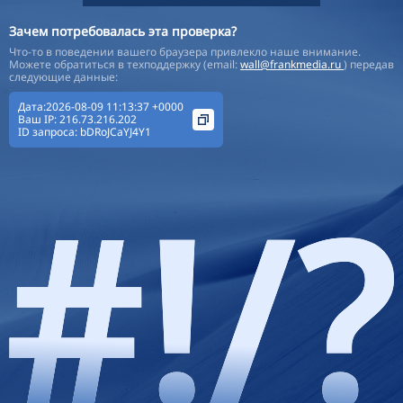
Зачем потребовалась эта проверка?
Что-то в поведении вашего браузера привлекло наше внимание.
Можете обратиться в техподдержку (email:
wall@frankmedia.ru
) передав
следующие данные:
Дата:2026-08-09 11:13:37 +0000
Ваш IP:
216.73.216.202
ID запроса:
bDRoJCaYJ4Y1