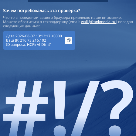
Зачем потребовалась эта проверка?
Что-то в поведении вашего браузера привлекло наше внимание.
Можете обратиться в техподдержку (email:
wall@frankmedia.ru
) передав
следующие данные:
Дата:2026-08-07 13:12:17 +0000
Ваш IP:
216.73.216.102
ID запроса:
HCRirAhDfmI1