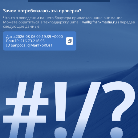
Зачем потребовалась эта проверка?
Что-то в поведении вашего браузера привлекло наше внимание.
Можете обратиться в техподдержку (email:
wall@frankmedia.ru
) передав
следующие данные:
Дата:2026-08-06 09:19:39 +0000
Ваш IP:
216.73.216.95
ID запроса:
dJManf7oROs1