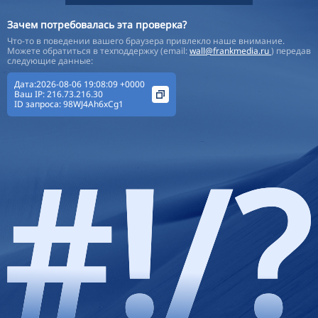
Зачем потребовалась эта проверка?
Что-то в поведении вашего браузера привлекло наше внимание.
Можете обратиться в техподдержку (email:
wall@frankmedia.ru
) передав
следующие данные:
Дата:2026-08-06 19:08:09 +0000
Ваш IP:
216.73.216.30
ID запроса:
98WJ4Ah6xCg1