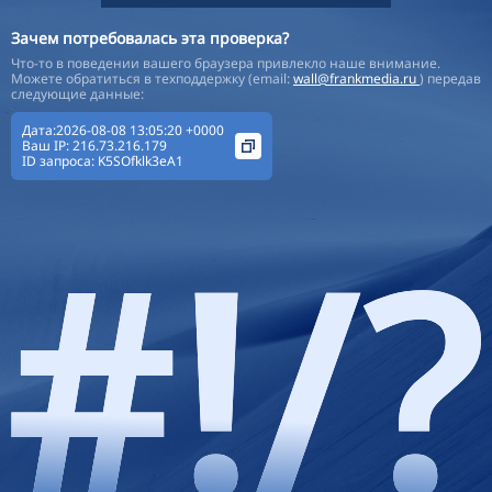
Зачем потребовалась эта проверка?
Что-то в поведении вашего браузера привлекло наше внимание.
Можете обратиться в техподдержку (email:
wall@frankmedia.ru
) передав
следующие данные:
Дата:2026-08-08 13:05:20 +0000
Ваш IP:
216.73.216.179
ID запроса:
K5SOfklk3eA1