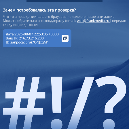
Зачем потребовалась эта проверка?
Что-то в поведении вашего браузера привлекло наше внимание.
Можете обратиться в техподдержку (email:
wall@frankmedia.ru
) передав
следующие данные:
Дата:2026-08-07 22:53:05 +0000
Ваш IP:
216.73.216.200
ID запроса:
5rai7ONJxqM1