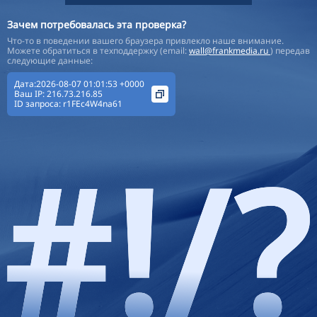
Зачем потребовалась эта проверка?
Что-то в поведении вашего браузера привлекло наше внимание.
Можете обратиться в техподдержку (email:
wall@frankmedia.ru
) передав
следующие данные:
Дата:2026-08-07 01:01:53 +0000
Ваш IP:
216.73.216.85
ID запроса:
r1FEc4W4na61