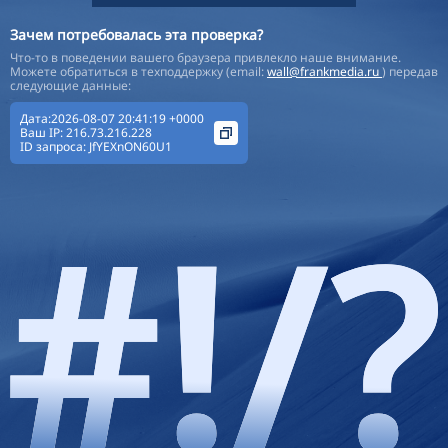
Зачем потребовалась эта проверка?
Что-то в поведении вашего браузера привлекло наше внимание.
Можете обратиться в техподдержку (email:
wall@frankmedia.ru
) передав
следующие данные:
Дата:2026-08-07 20:41:19 +0000
Ваш IP:
216.73.216.228
ID запроса:
JfYEXnON60U1