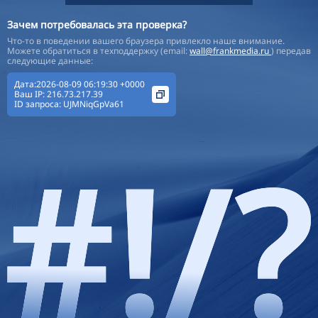
Зачем потребовалась эта проверка?
Что-то в поведении вашего браузера привлекло наше внимание.
Можете обратиться в техподдержку (email:
wall@frankmedia.ru
) передав
следующие данные:
Дата:2026-08-09 06:19:30 +0000
Ваш IP:
216.73.217.39
ID запроса:
UJMNiqGpVa61