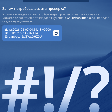
Зачем потребовалась эта проверка?
Что-то в поведении вашего браузера привлекло наше внимание.
Можете обратиться в техподдержку (email:
wall@frankmedia.ru
) передав
следующие данные:
Дата:2026-08-07 04:59:18 +0000
Ваш IP:
216.73.216.114
ID запроса:
IxISWxQHZ0U1