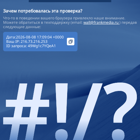
Зачем потребовалась эта проверка?
Что-то в поведении вашего браузера привлекло наше внимание.
Можете обратиться в техподдержку (email:
wall@frankmedia.ru
) передав
следующие данные:
Дата:2026-08-08 17:09:04 +0000
Ваш IP:
216.73.216.253
ID запроса:
49Wg1c7YQeA1