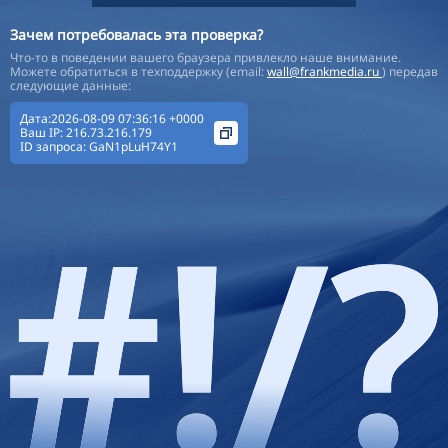
Зачем потребовалась эта проверка?
Что-то в поведении вашего браузера привлекло наше внимание.
Можете обратиться в техподдержку (email:
wall@frankmedia.ru
) передав
следующие данные:
Дата:2026-08-09 07:36:16 +0000
Ваш IP:
216.73.216.179
ID запроса:
GaN1pLuH74Y1