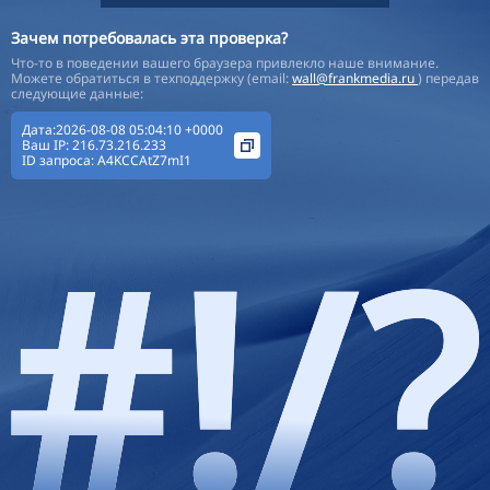
Зачем потребовалась эта проверка?
Что-то в поведении вашего браузера привлекло наше внимание.
Можете обратиться в техподдержку (email:
wall@frankmedia.ru
) передав
следующие данные:
Дата:2026-08-08 05:04:10 +0000
Ваш IP:
216.73.216.233
ID запроса:
A4KCCAtZ7mI1