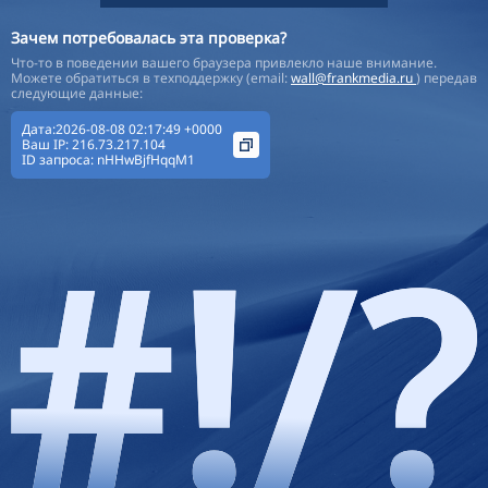
Зачем потребовалась эта проверка?
Что-то в поведении вашего браузера привлекло наше внимание.
Можете обратиться в техподдержку (email:
wall@frankmedia.ru
) передав
следующие данные:
Дата:2026-08-08 02:17:49 +0000
Ваш IP:
216.73.217.104
ID запроса:
nHHwBjfHqqM1