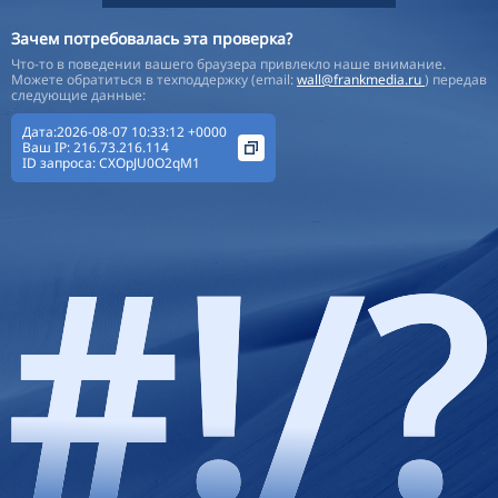
Зачем потребовалась эта проверка?
Что-то в поведении вашего браузера привлекло наше внимание.
Можете обратиться в техподдержку (email:
wall@frankmedia.ru
) передав
следующие данные:
Дата:2026-08-07 10:33:12 +0000
Ваш IP:
216.73.216.114
ID запроса:
CXOpJU0O2qM1