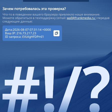
Зачем потребовалась эта проверка?
Что-то в поведении вашего браузера привлекло наше внимание.
Можете обратиться в техподдержку (email:
wall@frankmedia.ru
) передав
следующие данные:
Дата:2026-08-07 07:31:14 +0000
Ваш IP:
216.73.217.23
ID запроса:
EVLKgHFDPmI1