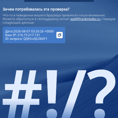
Зачем потребовалась эта проверка?
Что-то в поведении вашего браузера привлекло наше внимание.
Можете обратиться в техподдержку (email:
wall@frankmedia.ru
) передав
следующие данные:
Дата:2026-08-07 03:26:26 +0000
Ваш IP:
216.73.217.131
ID запроса:
QQHLvQLOb4Y1