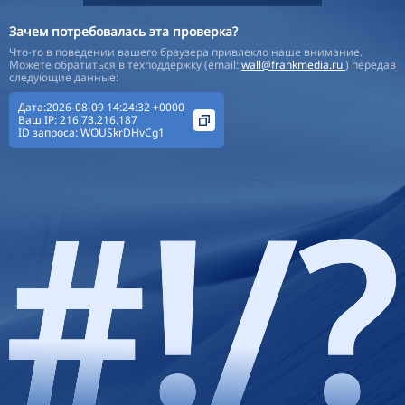
Зачем потребовалась эта проверка?
Что-то в поведении вашего браузера привлекло наше внимание.
Можете обратиться в техподдержку (email:
wall@frankmedia.ru
) передав
следующие данные:
Дата:2026-08-09 14:24:32 +0000
Ваш IP:
216.73.216.187
ID запроса:
WOUSkrDHvCg1