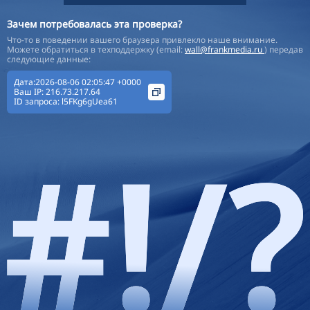
Зачем потребовалась эта проверка?
Что-то в поведении вашего браузера привлекло наше внимание.
Можете обратиться в техподдержку (email:
wall@frankmedia.ru
) передав
следующие данные:
Дата:2026-08-06 02:05:47 +0000
Ваш IP:
216.73.217.64
ID запроса:
l5FKg6gUea61