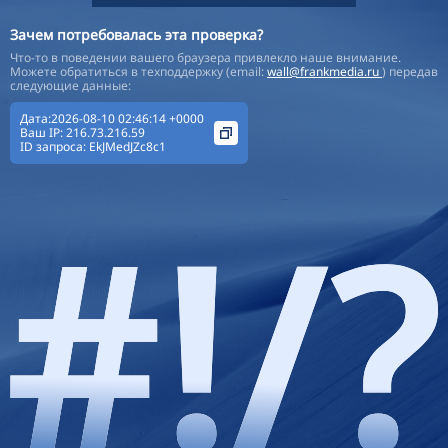
Зачем потребовалась эта проверка?
Что-то в поведении вашего браузера привлекло наше внимание.
Можете обратиться в техподдержку (email:
wall@frankmedia.ru
) передав
следующие данные:
Дата:2026-08-10 02:46:14 +0000
Ваш IP:
216.73.216.59
ID запроса:
EkJMedJZc8c1