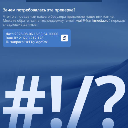
Зачем потребовалась эта проверка?
Что-то в поведении вашего браузера привлекло наше внимание.
Можете обратиться в техподдержку (email:
wall@frankmedia.ru
) передав
следующие данные:
Дата:2026-08-06 16:53:54 +0000
Ваш IP:
216.73.217.178
ID запроса:
srTTgPAgoSw1