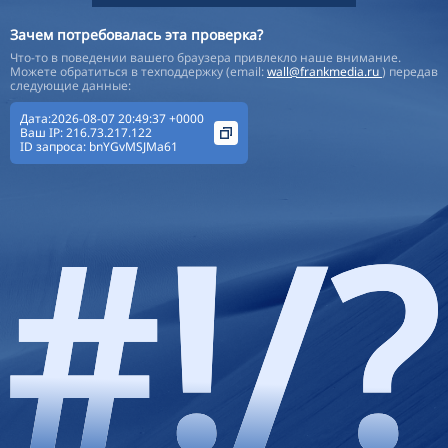
Зачем потребовалась эта проверка?
Что-то в поведении вашего браузера привлекло наше внимание.
Можете обратиться в техподдержку (email:
wall@frankmedia.ru
) передав
следующие данные:
Дата:2026-08-07 20:49:37 +0000
Ваш IP:
216.73.217.122
ID запроса:
bnYGvMSJMa61