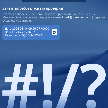
Зачем потребовалась эта проверка?
Что-то в поведении вашего браузера привлекло наше внимание.
Можете обратиться в техподдержку (email:
wall@frankmedia.ru
) передав
следующие данные:
Дата:2026-08-10 09:26:07 +0000
Ваш IP:
216.73.216.67
ID запроса:
7QQBoNlHXW21