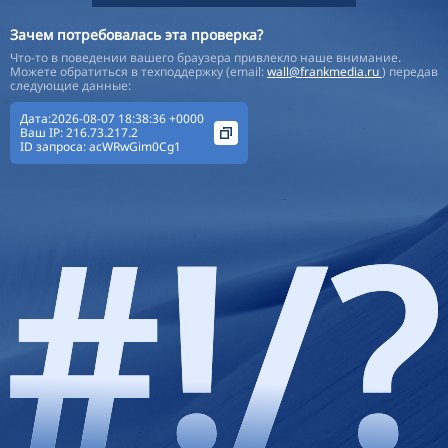
Зачем потребовалась эта проверка?
Что-то в поведении вашего браузера привлекло наше внимание.
Можете обратиться в техподдержку (email:
wall@frankmedia.ru
) передав
следующие данные:
Дата:2026-08-07 18:38:36 +0000
Ваш IP:
216.73.217.2
ID запроса:
acWRwGim0Cg1