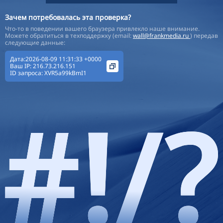
Зачем потребовалась эта проверка?
Что-то в поведении вашего браузера привлекло наше внимание.
Можете обратиться в техподдержку (email:
wall@frankmedia.ru
) передав
следующие данные:
Дата:2026-08-09 11:31:33 +0000
Ваш IP:
216.73.216.151
ID запроса:
XVR5a99kBmI1